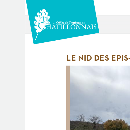
Aller
au
contenu
principal
Vous
êtes
LE NID DES EPIS
ici