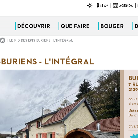
18.9°
06
AGENDA
DÉCOUVRIR
QUE FAIRE
BOUGER
|
LE NID DES EPIS-BURIENS - L'INTÉGRAL
-BURIENS - L'INTÉGRAL
BU
7 R
212
06 42
cleme
Dates
Du 01
SITU