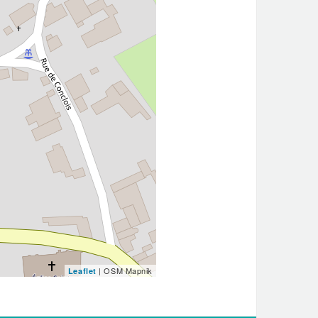
| OSM Mapnik
Leaflet