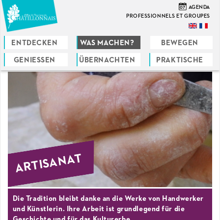
Direkt
07
AGENDA
zum
PROFESSIONNELS ET GROUPES
Inhalt
ENTDECKEN
WAS MACHEN?
BEWEGEN
GENIESSEN
ÜBERNACHTEN
PRAKTISCHE
Sie
sind
hier
ARTISANAT
Die Tradition bleibt danke an die Werke von Handwerker
und Künstlerin. Ihre Arbeit ist grundlegend für die
Geschichte und für das Kulturerbe.