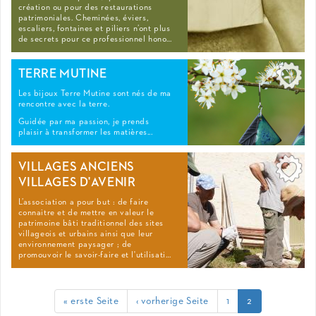
création ou pour des restaurations
patrimoniales. Cheminées, éviers,
escaliers, fontaines et piliers n’ont plus
de secrets pour ce professionnel hono…
TERRE MUTINE
Les bijoux Terre Mutine sont nés de ma
rencontre avec la terre.
Guidée par ma passion, je prends
plaisir à transformer les matières...
VILLAGES ANCIENS
VILLAGES D'AVENIR
L’association a pour but : de faire
connaitre et de mettre en valeur le
patrimoine bâti traditionnel des sites
villageois et urbains ainsi que leur
environnement paysager ; de
promouvoir le savoir-faire et l'utilisati…
« erste Seite
‹ vorherige Seite
1
2