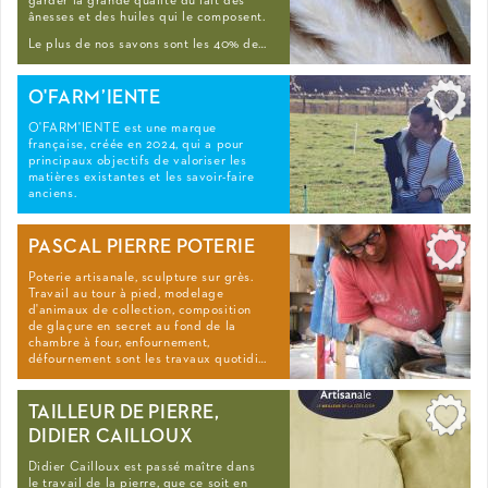
garder la grande qualité du lait des
ânesses et des huiles qui le composent.
Le plus de nos savons sont les 40% de…
O'FARM’IENTE
O'FARM'IENTE est une marque
française, créée en 2024, qui a pour
principaux objectifs de valoriser les
matières existantes et les savoir-faire
anciens.
PASCAL PIERRE POTERIE
Poterie artisanale, sculpture sur grès.
Travail au tour à pied, modelage
d'animaux de collection, composition
de glaçure en secret au fond de la
chambre à four, enfournement,
défournement sont les travaux quotidi…
TAILLEUR DE PIERRE,
DIDIER CAILLOUX
Didier Cailloux est passé maître dans
le travail de la pierre, que ce soit en