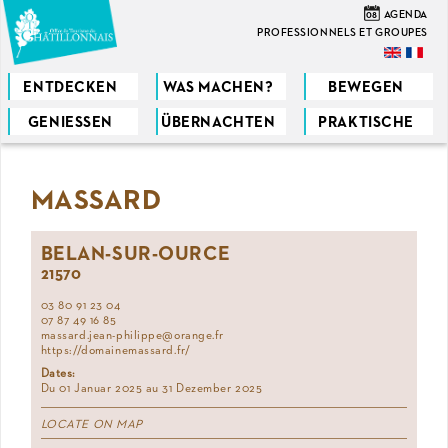
Direkt
08
AGENDA
zum
PROFESSIONNELS ET GROUPES
Inhalt
ENTDECKEN
WAS MACHEN?
BEWEGEN
GENIESSEN
ÜBERNACHTEN
PRAKTISCHE
Sie
sind
MASSARD
hier
BELAN-SUR-OURCE
21570
03 80 91 23 04
07 87 49 16 85
massard.jean-philippe@orange.fr
https://domainemassard.fr/
Dates:
Du 01 Januar 2025 au 31 Dezember 2025
LOCATE ON MAP