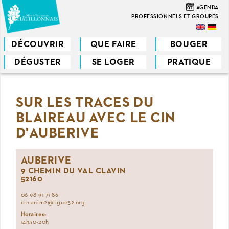
Aller
07
AGENDA
au
PROFESSIONNELS ET GROUPES
contenu
principal
DÉCOUVRIR
QUE FAIRE
BOUGER
DÉGUSTER
SE LOGER
PRATIQUE
Vous
êtes
SUR LES TRACES DU
ici
BLAIREAU AVEC LE CIN
D'AUBERIVE
AUBERIVE
9 CHEMIN DU VAL CLAVIN
52160
06 98 91 71 86
cin.anim2@ligue52.org
Horaires:
14h30-20h