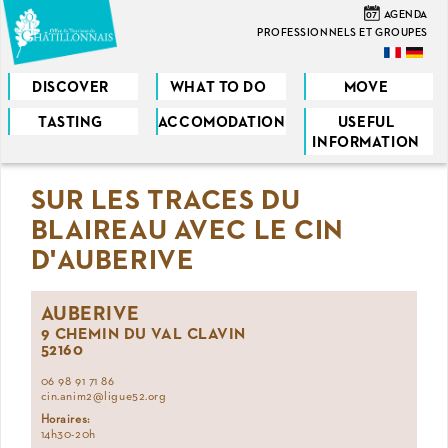
Skip
07
AGENDA
to
PROFESSIONNELS ET GROUPES
main
content
DISCOVER
WHAT TO DO
MOVE
TASTING
ACCOMODATION
USEFUL
You
INFORMATION
are
SUR LES TRACES DU
here
BLAIREAU AVEC LE CIN
D'AUBERIVE
AUBERIVE
9 CHEMIN DU VAL CLAVIN
52160
06 98 91 71 86
cin.anim2@ligue52.org
Horaires:
14h30-20h