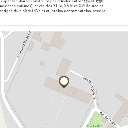
es spectaculaires construite par d'Aviler entre 1754 et 1758
anciennes cuisines), caves des XIIIe, XVIe et XVIIIe siècles,
vestiges du cloître (XVe s) et jardins contemporains, avec la