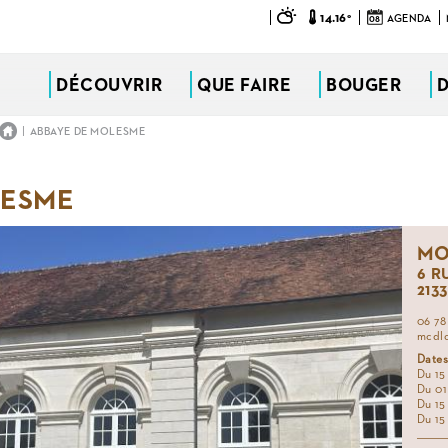
14.16°
08
AGENDA
DÉCOUVRIR
QUE FAIRE
BOUGER
|
ABBAYE DE MOLESME
LESME
MO
6 R
213
06 78
mcdl
Dates
Du 15
Du 01 
Du 15
Du 15