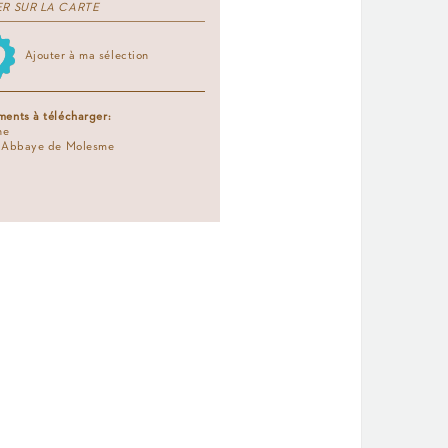
ER SUR LA CARTE
Ajouter à ma sélection
ents à télécharger:
he
r Abbaye de Molesme