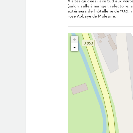
Visites guidées : aile Sud aux voût
(salon, salle à manger, réfectoire, 
extérieurs de l'hôtellerie de 1730, 
rose Abbaye de Molesme.
+
-