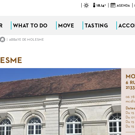
18.14°
07
AGENDA
R
WHAT TO DO
MOVE
TASTING
ACCO
|
ABBAYE DE MOLESME
LESME
MO
6 R
213
06 78
mcdl
Dates
Du 15
Du 01
Du 15
Du 15