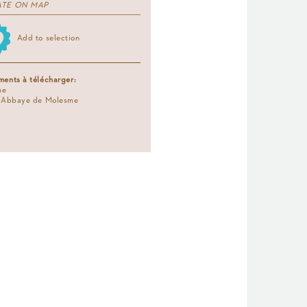
ATE ON MAP
Add to selection
ents à télécharger:
he
r Abbaye de Molesme