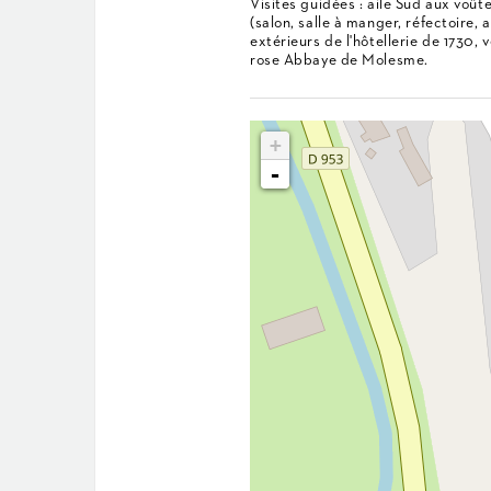
Visites guidées : aile Sud aux voût
(salon, salle à manger, réfectoire, 
extérieurs de l'hôtellerie de 1730, 
rose Abbaye de Molesme.
+
-