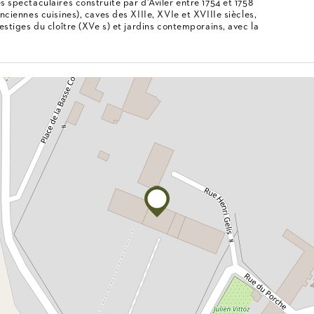
es spectaculaires construite par d'Aviler entre 1754 et 1758
anciennes cuisines), caves des XIIIe, XVIe et XVIIIe siècles,
vestiges du cloître (XVe s) et jardins contemporains, avec la