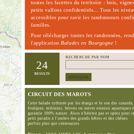
toutes les facettes du territoire : bois, vign
petits vallons confidentiels... Tous les nive
accessibles pour ravir les randonneurs con
familles.
Pour télécharger toutes les randonnées, ren
l'application
Balades en Bourgogne
!
RECHERCHE PAR NOM
24
RESULTS
APPLIQUER
CIRCUIT DES MAROTS
Cette balade rythmée par les étangs et le son des canards,
foulques, milouins, hérons ou autres oiseaux aquatiques e
garantie 100% nature. Alors n'hésitez pas et optez pour c
petit paradis à l'ombre des grands hêtres et des chênes
parfois plus que centenaires.