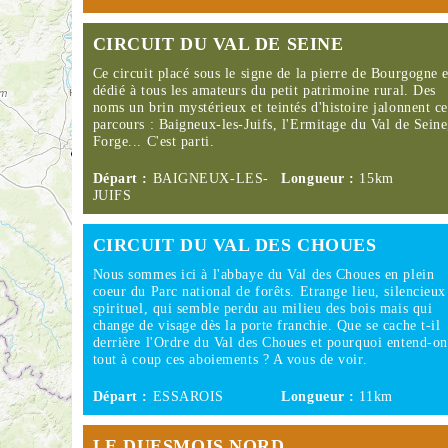
CIRCUIT DU VAL DE SEINE
Ce circuit placé sous le signe de la pierre de Bourgogne e
dédié à tous les amateurs du petit patrimoine rural. Des
noms un brin mystérieux et teintés d'histoire jalonnent c
parcours : Baigneux-les-Juifs, l'Ermitage du Val de Seine
Forge... C'est parti.
Départ :
BAIGNEUX-LES-
Longueur :
15km
JUIFS
CIRCUIT DU VAL DES CHOUES
Nous sommes ici à l'abbaye du Val des Choues en plein
coeur du Parc national de forêts. Etrange lieu, silencieux
spirituel, qui semble perdu au milieu des bois mais qui
change de visage dès la porte franchie. Que se cache t-il
derrière l'Ordre du Val des Choues et pourquoi entend-on
tout à coup ces aboiements ? A vous de voir.
Départ :
ESSAROIS
Longueur :
11km
LE DUESMOIS NORD