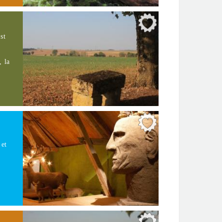
st
e
, la
 et