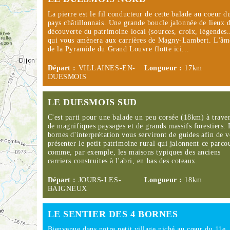
La pierre est le fil conducteur de cette balade au coeur d
pays châtillonnais. Une grande boucle jalonnée de lieux 
découverte du patrimoine local (sources, croix, légendes.
qui vous amènera aux carrières de Magny-Lambert. L'âm
de la Pyramide du Grand Louvre flotte ici...
Départ :
VILLAINES-EN-
Longueur :
17km
DUESMOIS
LE DUESMOIS SUD
C'est parti pour une balade un peu corsée (18km) à trave
de magnifiques paysages et de grands massifs forestiers.
bornes d'interprétation vous serviront de guides afin de 
présenter le petit patrimoine rural qui jalonnent ce parco
comme, par exemple, les maisons typiques des anciens
carriers construites à l'abri, en bas des coteaux.
Départ :
JOURS-LES-
Longueur :
18km
BAIGNEUX
LE SENTIER DES 4 BORNES
Bienvenue dans notre petit village niché au cœur du 11e