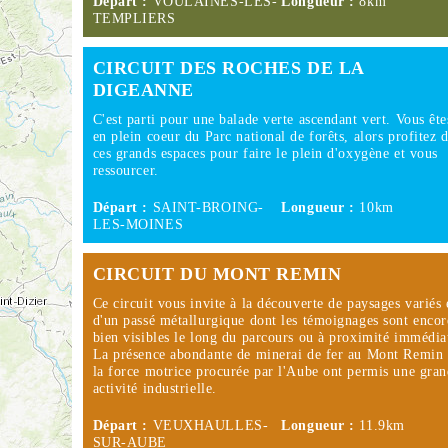
Départ :
VOULAINES-LES-
Longueur :
8km
TEMPLIERS
CIRCUIT DES ROCHES DE LA
DIGEANNE
C'est parti pour une balade verte ascendant vert. Vous ête
en plein coeur du Parc national de forêts, alors profitez 
ces grands espaces pour faire le plein d'oxygène et vous
ressourcer.
Départ :
SAINT-BROING-
Longueur :
10km
LES-MOINES
CIRCUIT DU MONT REMIN
Ce circuit vous invite à la découverte de paysages variés 
d'un passé métallurgique dont les témoignages sont encor
bien visibles le long du parcours ou à proximité immédia
La présence abondante de minerai de fer au Mont Remin 
la force motrice procurée par l'Aube ont permis une gra
activité industrielle.
Départ :
VEUXHAULLES-
Longueur :
11.9km
SUR-AUBE