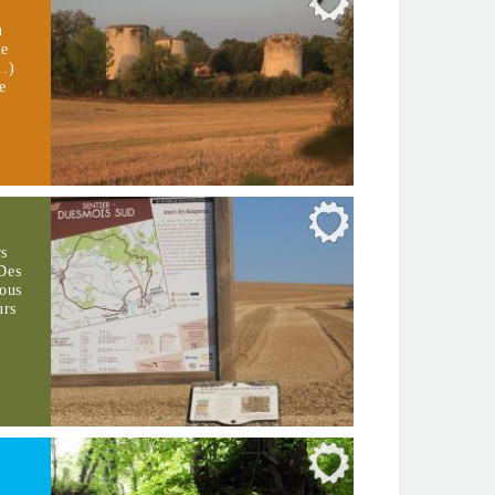
u
de
..)
e
rs
 Des
vous
urs