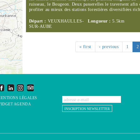
ruisseau, le Bougeon. Deux passerelles le traversent afin 
profiter au mieux des stations forestières diversifiées ri
Départ :
VEUXHAULLES-
Longueur :
5.5km
SUR-AUBE
« first
‹ previous
1
2
ENTIONS LÉGALES
IDGET AGENDA
INSCRIPTION NEWSLETTER