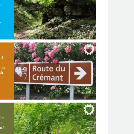
à
de…
of
 on
sh
le
ur
ntôt