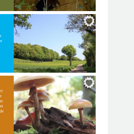
s
de
et
e
te.
et
nde