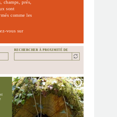
es, champs, prés,
aux sont
firmés comme les
dez-vous sur
RECHERCHER À PROXIMITÉ DE
Distance
Origin
st
e