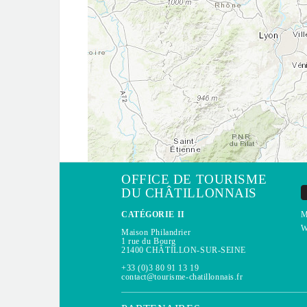
OFFICE DE TOURISME
DU CHÂTILLONNAIS
CATÉGORIE II
M
W
Maison Philandrier
1 rue du Bourg
21400 CHÂTILLON-SUR-SEINE
+33 (0)3 80 91 13 19
contact@tourisme-chatillonnais.fr