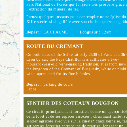
Parc National de Forêts qui fut jadis très prospère grâce 
l’extraction du minerai de fer.
Prenez quelques instants pour contempler notre église du
XIIIe siècle, si singulière avec son clocher qui vous gui
Départ :
LA CHAUME
Longueur :
12km
ROUTE DU CREMANT
On both sides of the Seine, at only 2h30 of Paris and 3h 
Lyon by car, the Pays Châtillonnais cultivates a two-
thousand-year-old wine-making tradition. It is from now
the kingdom of the Cremant of Burgundy, white or pinki
wine, apreciated for its fine bubbles.
Départ :
parking du cours
l'abbé
SENTIER DES COTEAUX BOUGEON
Ce circuit, principalement forestier, donne un aperçu fidè
de la forêt et de ses espaces associés : cheminant tantôt s
sentier agricole avec vue sur la cuesta* châtillonnaise, ta
sur sentier forestier entrecoupé de prairies, longeant un