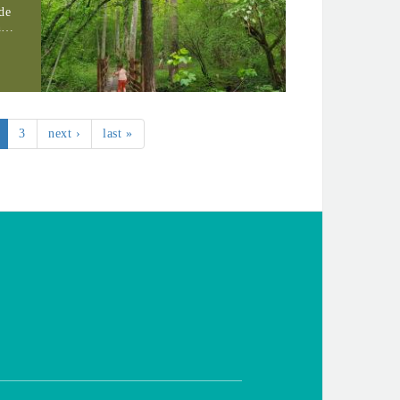
de
ch…
3
next ›
last »