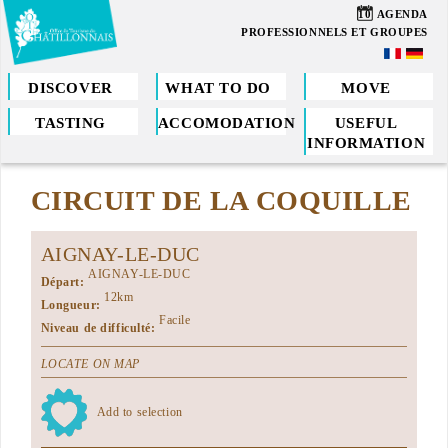
Skip
10
AGENDA
to
PROFESSIONNELS ET GROUPES
main
content
DISCOVER
WHAT TO DO
MOVE
TASTING
ACCOMODATION
USEFUL
You
INFORMATION
are
CIRCUIT DE LA COQUILLE
here
AIGNAY-LE-DUC
AIGNAY-LE-DUC
Départ:
12km
Longueur:
Facile
Niveau de difficulté:
LOCATE ON MAP
Add to selection