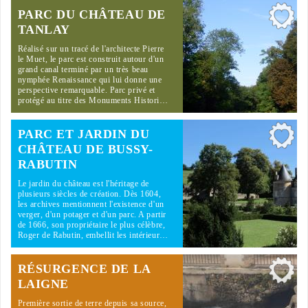
PARC DU CHÂTEAU DE
TANLAY
Réalisé sur un tracé de l'architecte Pierre
le Muet, le parc est construit autour d'un
grand canal terminé par un très beau
nymphée Renaissance qui lui donne une
perspective remarquable. Parc privé et
protégé au titre des Monuments Histori…
PARC ET JARDIN DU
CHÂTEAU DE BUSSY-
RABUTIN
Le jardin du château est l'héritage de
plusieurs siècles de création. Dès 1604,
les archives mentionnent l'existence d'un
verger, d'un potager et d'un parc. A partir
de 1666, son propriétaire le plus célèbre,
Roger de Rabutin, embellit les intérieur…
RÉSURGENCE DE LA
LAIGNE
Première sortie de terre depuis sa source,