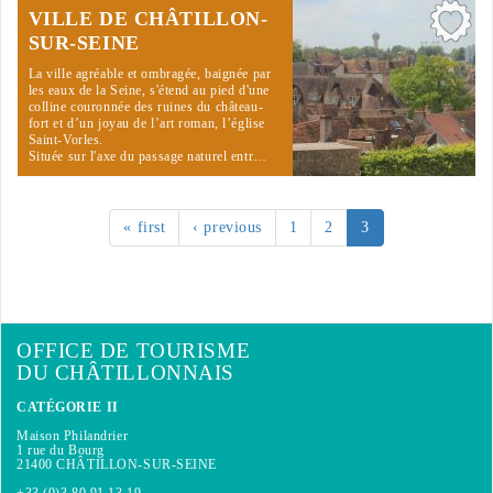
VILLE DE CHÂTILLON-
SUR-SEINE
La ville agréable et ombragée, baignée par
les eaux de la Seine, s'étend au pied d'une
colline couronnée des ruines du château-
fort et d’un joyau de l’art roman, l’église
Saint-Vorles.
Située sur l'axe du passage naturel entr…
« first
‹ previous
1
2
3
OFFICE DE TOURISME
DU CHÂTILLONNAIS
CATÉGORIE II
Maison Philandrier
1 rue du Bourg
21400 CHÂTILLON-SUR-SEINE