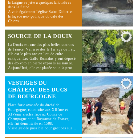
la Laigne se jette à quelques kilomètres
dans la Seine.
A voir également l'église Saint-Didier et
la façade néo-gothique du café des
Chiens.
SOURCE DE LA DOUIX
La Douix est une des plus belles sources
de France. Vénérée dès le 1er âge du Fer,
elle est le plus ancien lieu de culte
celtique. Les Gallo-Romains y ont déposé
des ex-voto en pierre exposés au musée.
Aujourd'hui, elle est placée sous la prot…
VESTIGES DU
CHÂTEAU DES DUCS
DE BOURGOGNE
Place forte avancée du duché de
Bourgogne, construite aux XIIème et
XIVème siècles face au Comté de
Champagne et au Royaume de France,
elle fut démantelée en 1598.
Visite guidée possible pour groupes sur…