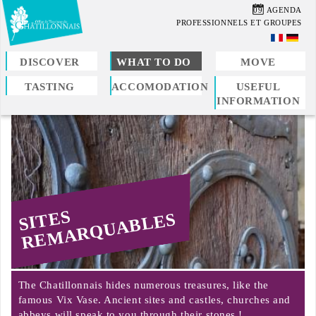
Skip
09
AGENDA
to
PROFESSIONNELS ET GROUPES
main
content
DISCOVER
WHAT TO DO
MOVE
TASTING
ACCOMODATION
USEFUL
You
INFORMATION
are
here
SITES
REMARQUABLES
The Chatillonnais hides numerous treasures, like the
famous Vix Vase. Ancient sites and castles, churches and
abbeys will speak to you through their stones !