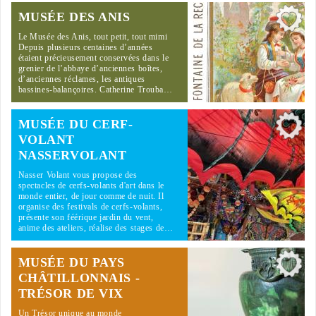
MUSÉE DES ANIS
Le Musée des Anis, tout petit, tout mimi
Depuis plusieurs centaines d’années
étaient précieusement conservées dans le
grenier de l’abbaye d’anciennes boîtes,
d’anciennes réclames, les antiques
bassines-balançoires. Catherine Trouba…
MUSÉE DU CERF-
VOLANT
NASSERVOLANT
Nasser Volant vous propose des
spectacles de cerfs-volants d'art dans le
monde entier, de jour comme de nuit. Il
organise des festivals de cerfs-volants,
présente son féérique jardin du vent,
anime des ateliers, réalise des stages de…
MUSÉE DU PAYS
CHÂTILLONNAIS -
TRÉSOR DE VIX
Un Trésor unique au monde