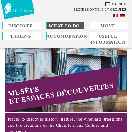
Skip
06
AGENDA
to
PROFESSIONNELS ET GROUPES
main
content
DISCOVER
WHAT TO DO
MOVE
TASTING
ACCOMODATION
USEFUL
You
INFORMATION
are
here
ET ESPACES DÉCOUVERTES
MUSÉES
Places to discover history, nature, the vineyard, traditions
and the creations of the Chatillonnais. Culture and
amazement…