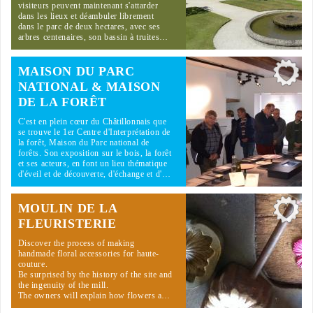
visiteurs peuvent maintenant s'attarder
dans les lieux et déambuler librement
dans le parc de deux hectares, avec ses
arbres centenaires, son bassin à truites…
MAISON DU PARC
NATIONAL & MAISON
DE LA FORÊT
C'est en plein cœur du Châtillonnais que
se trouve le 1er Centre d'Interprétation de
la forêt, Maison du Parc national de
forêts. Son exposition sur le bois, la forêt
et ses acteurs, en font un lieu thématique
d'éveil et de découverte, d'échange et d'…
MOULIN DE LA
FLEURISTERIE
Discover the process of making
handmade floral accessories for haute-
couture.
Be surprised by the history of the site and
the ingenuity of the mill.
The owners will explain how flowers a…