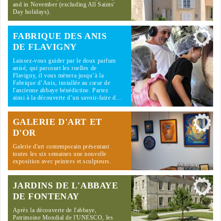
and in November (excluding All Saints'
Day holidays).
FABRIQUE DES ANIS
DE FLAVIGNY
Laissez-vous guider par le doux parfum
anisé, qui parcourt les ruelles de
Flavigny, il vous mènera jusqu’à la
Fabrique d’Anis, installée au cœur de
l'ancienne abbaye bénédictine. Partez
ainsi à la découverte d’un savoir-faire d…
GALERIE D'ART ET
D'OR
Galerie d'art contemporain présentant
toutes les six semaines une nouvelle
exposition avec peintres et sculpteurs.
JARDINS DE L'ABBAYE
DE FONTENAY
Après la découverte de l'abbaye,
Patrimoine Mondial de l'UNESCO, les