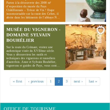
Partez à la découverte des 2000 m²
d’exposition du musée du Pays
Châtillonnais – Trésor de Vix ! Etape
incontournable sur la route des Celtes, il
abrite dans les bâtiments de l’abbaye N…
MUSÉE DU VIGNERON -
DOMAINE SYLVAIN
BOUHÉLIER
Sur la route du Crémant, visitez une
authentique vinée du XVIIème siècle.
Vous y découvrirez les outils et
techniques des vignerons et tonneliers
d'autrefois. Anne et Sylvain Bouhélier,
vignerons et guides de Pays, vous cont…
« first
‹ previous
1
2
3
next ›
last »
OFFICE DE TOURISME