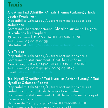
Taxis
Allo Alma Taxi (Châtillon) / Taxis Thomas (Laignes) / Taxis
Baudry (Voulaines)
Disponibilité 24h/24 et 7j/7 ; transport malades assis et
ambulance
Communes de stationnement : Châtillon-sur-Seine, Laignes
et Voulaines-les-Templiers
23 rue Cramond, 21400 CHÂTILLON-SUR-SEINE
Téléphone : 03 80 91 08 35
Site Internet :
http://allo-alma-taxis-chatillon-sur-seine.fr/
Allo Taxi 21
Disponibilité 24h/24 et 7j/7 ; transport malades assis
Commune de stationnement : Châtillon-sur-Seine
9 rue Georges Bizet, 21400 CHÂTILLON-SUR-SEINE
Téléphone : 03 80 91 40 40 / 06 03 07 28 49
Email :
allotaxi21@wanadoo.fr
Taxi Nycoll (Châtillon) / Taxi Nycoll et Adrian (Buncey) / Taxi
Nycoll et Colombo (Recey)
Disponibilité 24h/24 et 7j/7 ; transport malades assis et
ambulance ; possibilité de transport en minibus
Commune de stationnement : Châtillon-sur-Seine, Buncey et
Recey-sur-Ource
Hameau de Marigny, 21400 CHÂTILLON-SUR-SEINE
Téléphone : 03 80 91 30 61 / 06 13 11 00 88