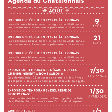
Agenda du Châtillonnais
AOÛT
9
UN JOUR UNE ÉGLISE EN PAYS CHÂTILLONNAIS
Faire découvrir bénévolement les églises du Châtillonnais,
AOÛT
leur environnement ainsi que le patrimoine mobilier de ces…
21
UN JOUR UNE ÉGLISE EN PAYS CHÂTILLONNAIS
Faire découvrir bénévolement les églises du Châtillonnais,
AOÛT
leur environnement ainsi que le patrimoine mobilier de ces…
UN JOUR UNE ÉGLISE EN PAYS CHÂTILLONNAIS
Faire découvrir bénévolement les églises du Châtillonnais,
leur environnement ainsi que le patrimoine mobilier de ces…
7/30
EXPOSITION TEMPORAIRE : CÉSAR, TOUS LES
CHEMINS MÈNENT À ROME SAISON 2
FÉVR./NOV.
Que devient Jules César après sa victoire à Alésia ? Avec
ses légions, il poursuit sa politique de conquête en Egypt…
1/30
EXPOSITION TEMPORAIRE : KIKI, REINE DE
MONTPARNASSE
AVRIL/DÉC.
Icône des Années folles, muse de l’avant-garde et artiste
libre, Kiki de Montparnasse incarne l’esprit de Montparnas…
1/2
GRIMPE D'ARBRES