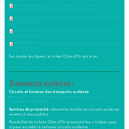
BUS MOBIGO L125 CHÂTILLON-SUR-SEINE RECEY-SUR-
OURCE MARCILLY IS-SUR-TILLE ALLER RETOUR
BUS MOBIGO L126 CHÂTILLON-SUR-SEINE MONTBARD
ALLER RETOUR
BUS MOBIGO L127 CHÂTILLON-SUR-SEINE LAIGNES
ALLER RETOUR
BUS MOBIGO L128 CHÂTILLON-SUR-SEINE GEVROLLES
ALLER RETOUR
Sur toutes les lignes, le ticket Côte-d'Or est à 2€.
_____________________________________________________________________________________
Transports scolaires :
Circuits et horaires des transports scolaires
:
https://www.bourgognefranchecomte.fr/transports-
scolaires-en-cote-dor
Services de proximité :
dessertes locales et circuits scolaires
ouverts à tous publics
Possibilité de tickets Côte-d'Or proximité (ou « tickets pays
») pour accéder à certains circuits scolaires