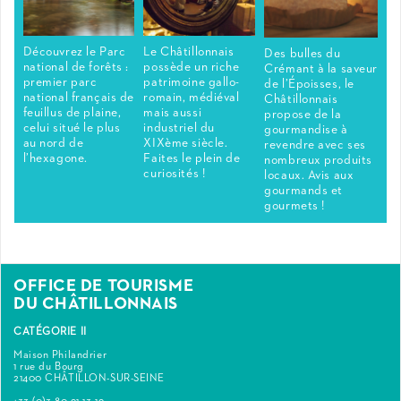
Découvrez le Parc
Le Châtillonnais
Des bulles du
national de forêts :
possède un riche
Crémant à la saveur
premier parc
patrimoine gallo-
de l’Époisses, le
national français de
romain, médiéval
Châtillonnais
feuillus de plaine,
mais aussi
propose de la
celui situé le plus
industriel du
gourmandise à
au nord de
XIXème siècle.
revendre avec ses
l’hexagone.
Faites le plein de
nombreux produits
curiosités !
locaux. Avis aux
gourmands et
gourmets !
OFFICE DE TOURISME
DU CHÂTILLONNAIS
CATÉGORIE II
Maison Philandrier
1 rue du Bourg
21400 CHÂTILLON-SUR-SEINE