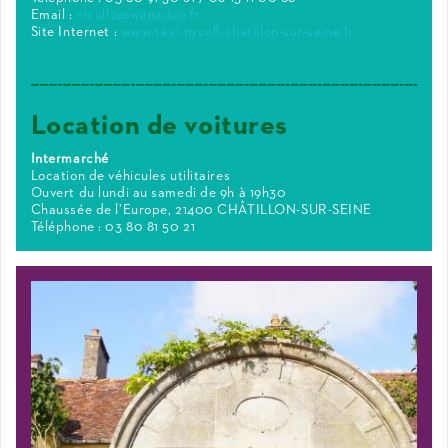
Email :
nicoll2@wanadoo.fr
Site Internet :
www.taxi-nycoll-chatillon-sur-seine.fr
_____________________________________________________________________________________
Location de voitures
Intermarché
Location de véhicules utilitaires
Ouvert du lundi au samedi de 9h à 19h30
Chaussée de l’Europe, 21400 CHÂTILLON-SUR-SEINE
Téléphone : 03 80 81 50 21