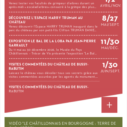
Venez tester vos facultés de grimpeur d’arbres durant un
AVRIL/NOV.
après-midi « escalad'arbres» consacré à la grimpe des plus…
8/27
DÉCOUVREZ L'ESPACE HARRY TRUMAN AU
CHÂTEAU
MAI/SEPT.
Venez découvrir l'Espace HARRY TRUMAN inauguré dans le
parc du château par son petit-fils Clifton TRUMAN DANIE…
11/30
EXPOSITION LE BAL DE LA LOBA PAR JEAN-PIERRE
GARRAULT
MAI/DÉC.
Du 11 mai au 30 décembre 2026, le Musée du Pays
Châtillonnais – Trésor de Vix présente l’exposition "Le Bal…
1/30
VISITES COMMENTÉES DU CHÂTEAU DE BUSSY-
RABUTIN
JUIN/SEPT.
Laissez le château vous dévoiler tous ses secrets grâce aux
visites commentées assurées par les agents du monument.…
VISITES COMMENTÉES DU CHÂTEAU DE BUSSY-
RABUTIN
Laissez le château vous dévoiler tous ses secrets grâce aux
visites commentées assurées par les agents du monument.…
Tous les évènements
VIDÉO "LE CHÂTILLONNAIS EN BOURGOGNE : TERRE DE