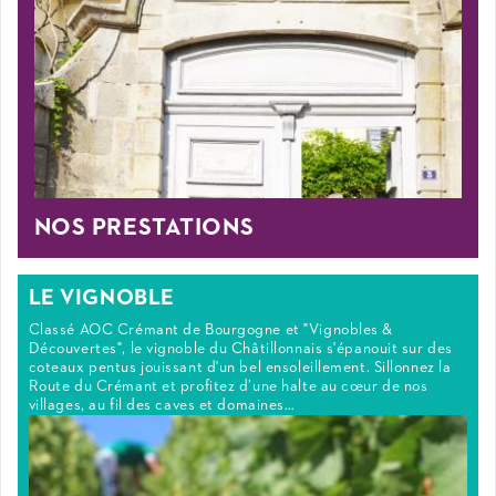
NOS PRESTATIONS
LE VIGNOBLE
Classé AOC Crémant de Bourgogne et "Vignobles &
Découvertes", le vignoble du Châtillonnais s'épanouit sur des
coteaux pentus jouissant d'un bel ensoleillement. Sillonnez la
Route du Crémant et profitez d’une halte au cœur de nos
villages, au fil des caves et domaines…