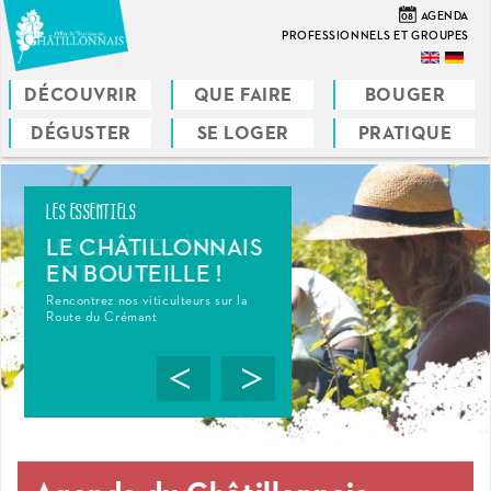
Aller
08
AGENDA
au
PROFESSIONNELS ET GROUPES
contenu
principal
DÉCOUVRIR
QUE FAIRE
BOUGER
DÉGUSTER
SE LOGER
PRATIQUE
LES ESSENTIELS
LE CHÂTILLONNAIS
EN BOUTEILLE !
Rencontrez nos viticulteurs sur la
Route du Crémant