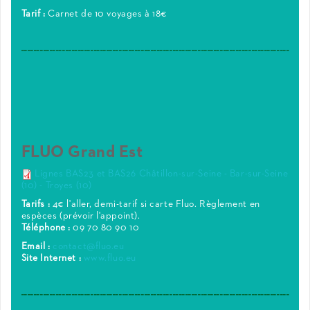
Tarif :
Carnet de 10 voyages à 18€
_____________________________________________________________________________________
FLUO Grand Est
Lignes BAS23 et BAS26 Châtillon-sur-Seine - Bar-sur-Seine
(10) - Troyes (10)
Tarifs :
4€ l'aller, demi-tarif si carte Fluo. Règlement en
espèces (prévoir l'appoint).
Téléphone :
09 70 80 90 10
Email :
contact@fluo.eu
Site Internet :
www.fluo.eu
_____________________________________________________________________________________