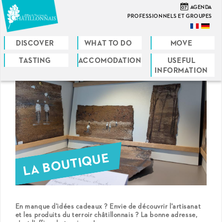
Skip
07
AGENDA
to
PROFESSIONNELS ET GROUPES
main
content
DISCOVER
WHAT TO DO
MOVE
TASTING
ACCOMODATION
USEFUL
You
INFORMATION
are
here
LA BOUTIQUE
En manque d'idées cadeaux ? Envie de découvrir l'artisanat
et les produits du terroir châtillonnais ? La bonne adresse,