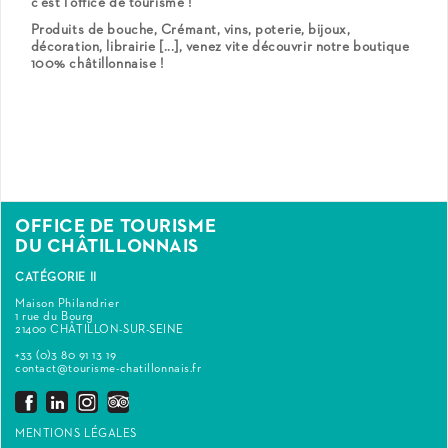
c'est l'office de tourisme !
Produits de bouche, Crémant, vins, poterie, bijoux,
décoration, librairie [...], venez vite découvrir notre boutique
100% châtillonnaise !
OFFICE DE TOURISME
DU CHÂTILLONNAIS
CATÉGORIE II
Maison Philandrier
1 rue du Bourg
21400 CHÂTILLON-SUR-SEINE
+33 (0)3 80 91 13 19
contact@tourisme-chatillonnais.fr
MENTIONS LÉGALES