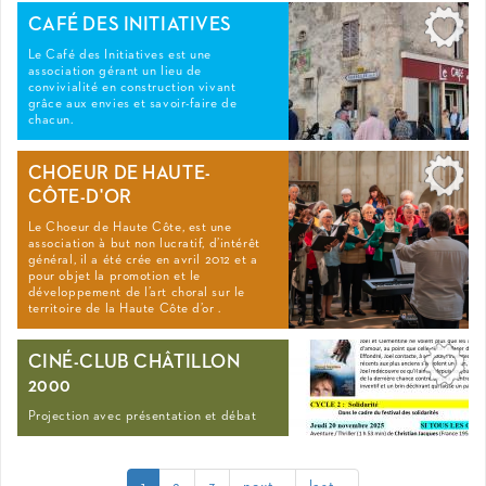
CAFÉ DES INITIATIVES
Le Café des Initiatives est une
association gérant un lieu de
convivialité en construction vivant
grâce aux envies et savoir-faire de
chacun.
CHOEUR DE HAUTE-
CÔTE-D'OR
Le Choeur de Haute Côte, est une
association à but non lucratif, d’intérêt
général, il a été crée en avril 2012 et a
pour objet la promotion et le
développement de l’art choral sur le
territoire de la Haute Côte d’or .
CINÉ-CLUB CHÂTILLON
2000
Projection avec présentation et débat