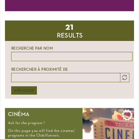
21
RESULTS
RECHERCHE PAR NOM
RECHERCHER À PROXIMITÉ DE
Distance
Origin
APPLIQUER
CINÉMA
Ask for the program !
On this page you will find the cinemas'
programs in the Châtillonnais.