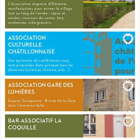
L'Association organise différentes
manifestations pour animer le village
tout au long de l'année : repas et
soirées, concours de cartes, loto,
randonnée, vide-greniers.
ASSOCIATION
CULTURELLE
CHÂTILLONNAISE
Une quinzaine de conférences vous
sont proposées dans presque tous les
domaines (sciences, histoire, arts ...)
ASSOCIATION GARE DES
LUMIÈRES
Espace Guinguette - Bistrot de la Gare
dans l'ancienne halle
BAR-ASSOCIATIF LA
COQUILLE