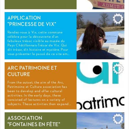
APPLICATION
"PRINCESSE DE VIX"
Rendez-vous à Vix, cette commune
célèbre pour la découverte d’un
fabuleux trésor, visible au musée du
Pays Châtillonnais-Trésor de Vix. Qui
dit trésor, dit histoire et mystère. Pour
vous présenter le passé de ce site em…
ARC PATRIMOINE ET
CULTURE
From the outset, the aim of the Arc,
Patrimoine et Culture association has
been to develop and offer cultural
activities. In the early days, these
consisted of lectures on a variety of
subjects. These activities then expand…
ASSOCIATION
"FONTAINES EN FÊTE"