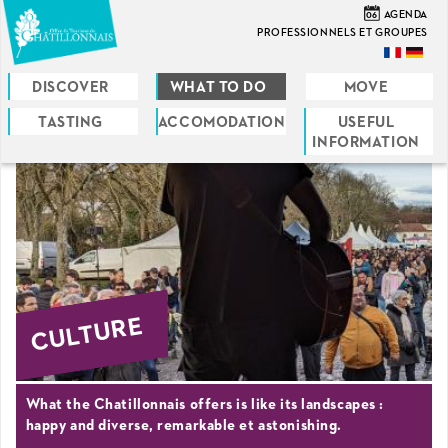
Skip
06
AGENDA
to
PROFESSIONNELS ET GROUPES
main
content
DISCOVER
WHAT TO DO
MOVE
TASTING
ACCOMODATION
USEFUL
You
INFORMATION
are
here
CULTURE
What the Chatillonnais offers is like its landscapes :
happy and diverse, remarkable et astonishing.