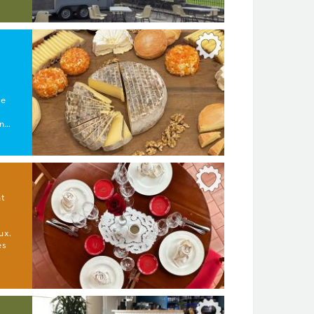
de
in…
nt
ux.
es