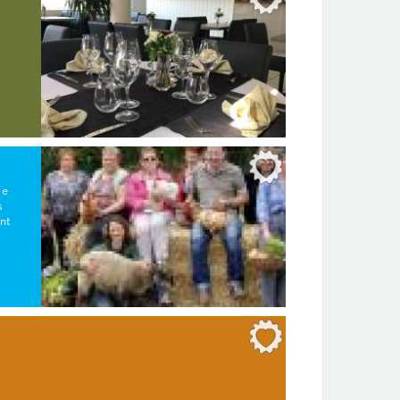
ge
s
ont