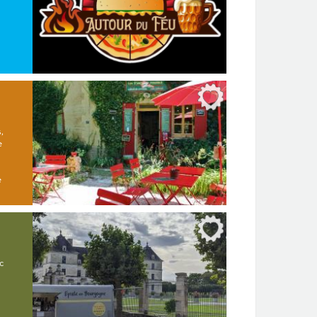
,
e
e
c