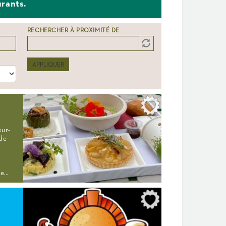
urants.
RECHERCHER À PROXIMITÉ DE
Distance
Origin
APPLIQUER
sur-
 de
s
ce…