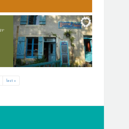
gy-
last »