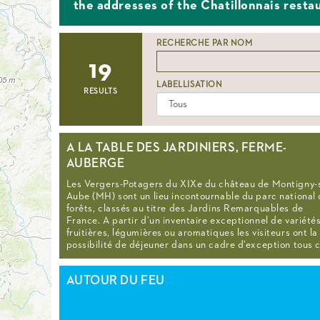
the addresses of the Chatillonnais resta
RECHERCHE PAR NOM
19
LABELLISATION
RESULTS
A LA TABLE DES JARDINIERS, FERME-
AUBERGE
Les Vergers-Potagers du XIXe du château de Montigny-
Aube (MH) sont un lieu incontournable du parc national
forêts, classés au titre des Jardins Remarquables de
France. A partir d’un inventaire exceptionnel de variété
fruitières, légumières ou aromatiques les visiteurs ont la
possibilité de déjeuner dans un cadre d’exception tous 
AUTOUR DU FEU