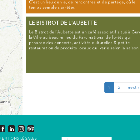
C'est un lieu de vie, de rencontres et de partage, où le
temps semble s'arrêter.
LE BISTROT DE L'AUBETTE
Le Bistrot de l'Aubette est un café associatif situé à Gur
la-Ville au beau milieu du Parc national de forêts qui
propose des concerts, activités culturelles & petite
restauration de produits locaux qui varie selon la saison.
1
2
next ›
MENTIONS LÉGALES