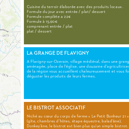
Cuisine du terroir élaborée avec des produits locaux.
Formule du jour avec entrée / plat/ dessert
Formule complète a 22€
Formule à 15,90€
comprenant entrée / plat
plat / dessert
LA GRANGE DE FLAVIGNY
A Flavigny-sur-Ozerain, village médiéval, dans une gran
aménagée, place de l'église, une douzaine d'agricultrice
de la région vous accueillent chaleureusement et vous f
déguster les produits de leurs fermes.
LE BISTROT ASSOCIATIF
Niché au cœur du corps de ferme « Le Petit Bonheur 21 »
(gîte, chambres d’hôtes, étape équestre, balad'âne),
Donkey'âne, le bistrot est bien plus qu'un simple bistrot.