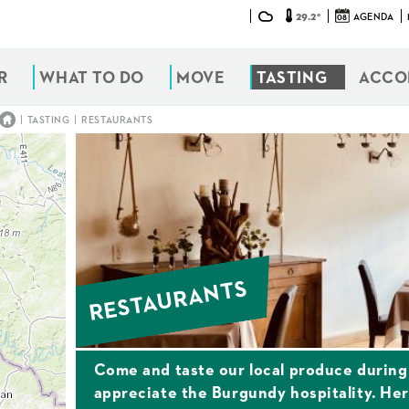
29.2°
08
AGENDA
R
WHAT TO DO
MOVE
TASTING
ACCO
|
|
TASTING
RESTAURANTS
RESTAURANTS
Come and taste our local produce during
appreciate the Burgundy hospitality. Her