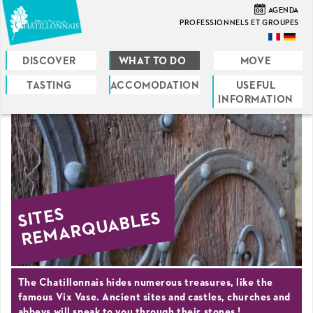
Skip
08
AGENDA
to
PROFESSIONNELS ET GROUPES
main
content
DISCOVER
WHAT TO DO
MOVE
TASTING
ACCOMODATION
USEFUL
You
INFORMATION
are
here
SITES
REMARQUABLES
The Chatillonnais hides numerous treasures, like the
famous Vix Vase. Ancient sites and castles, churches and
abbeys will speak to you through their stones !