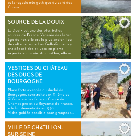
et la façade néo-gothique du café des
Chiens.
SOURCE DE LA DOUIX
La Douix est une des plus belles
sources de France. Vénérée dès le 1er
âge du Fer, elle est le plus ancien lieu
de culte celtique. Les Gallo-Romains y
ont déposé des ex-voto en pierre
exposés au musée. Aujourd'hui, elle es…
VESTIGES DU CHÂTEAU
DES DUCS DE
BOURGOGNE
Place forte avancée du duché de
Bourgogne, construite aux XIIème et
XIVème siècles face au Comté de
Champagne et au Royaume de France,
elle fut démantelée en 1598.
Visite guidée possible pour groupes s…
VILLE DE CHÂTILLON-
SUR-SEINE