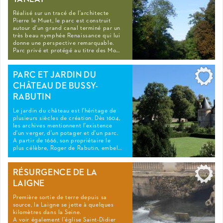
Réalisé sur un tracé de l'architecte
Pierre le Muet, le parc est construit
autour d'un grand canal terminé par un
très beau nymphée Renaissance qui lui
donne une perspective remarquable.
Parc privé et protégé au titre des Mo…
PARC ET JARDIN DU
CHÂTEAU DE BUSSY-
RABUTIN
Le jardin du château est l'héritage de
plusieurs siècles de création. Dès 1604,
les archives mentionnent l'existence
d'un verger, d'un potager et d'un parc.
A partir de 1666, son propriétaire le
plus célèbre, Roger de Rabutin, embel…
RÉSURGENCE DE LA
LAIGNE
Première sortie de terre depuis sa
source, la Laigne se jette à quelques
kilomètres dans la Seine.
A voir également l'église Saint-Didier