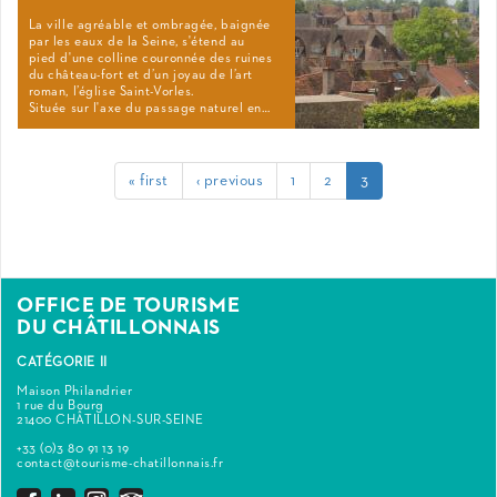
La ville agréable et ombragée, baignée
par les eaux de la Seine, s'étend au
pied d'une colline couronnée des ruines
du château-fort et d’un joyau de l’art
roman, l’église Saint-Vorles.
Située sur l'axe du passage naturel en…
« first
‹ previous
1
2
3
OFFICE DE TOURISME
DU CHÂTILLONNAIS
CATÉGORIE II
Maison Philandrier
1 rue du Bourg
21400 CHÂTILLON-SUR-SEINE
+33 (0)3 80 91 13 19
contact@tourisme-chatillonnais.fr