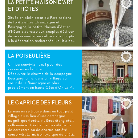
LA PETITE MAISON D'ART
ET D'HÔTES
Située en plein cœur du Parc national
de forêts entre Champagne et
Bourgogne, la petite Maison d'Art et
d'Hôtes s'adresse aux couples désireux
de se ressourcer au calme dans un gîte
à la décoration recherchée. Le lit à ba…
LA POISEULIÈRE
Un lieu convivial idéal pour des
vacances en famille.
Découvrez le charme de la campagne
Bourguignonne, dans un village au
cœur de la Bourgogne et plus
précisément en haute Côte-d'Or, La P…
LE CAPRICE DES FLEURS
La maison se trouve dans un tout petit
village au milieu d'une campagne
magnifique (forêts, rivières étang etc.),
vallonnée et très calme. Les éléments
de caractère ou de charme ont été
conservés. La maison typique du châti…