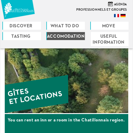
Skip
07
AGENDA
to
PROFESSIONNELS ET GROUPES
main
content
DISCOVER
WHAT TO DO
MOVE
TASTING
ACCOMODATION
USEFUL
You
INFORMATION
are
here
GÎTES
ET LOCATIONS
You can rent an inn or a room in the Chatillonnais region.