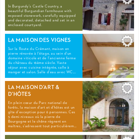
In Burgundy's Castle Country, a
beautiful Burgundian farmhouse with
exposed stonework, carefully equipped
and decorated, detached and set in an
enclosed courtyard.
LA MAISON DES VIGNES
Sur la Route du Crémant, maison en
pierre rénovée à l'étage, au sein d'un
domaine viticole et de l'ancienne ferme
du château du 16ème siècle. Vaste
séjour avec cuisine intégrée, salle à
manger et salon. Salle d'eau avec WC.…
LA MAISON D’ART &
D’HÔTES
En plein cœur du Parc national de
forêts, la maison d'art et d'hôtes est un
gîte d'exception pour 6 personnes. Ces
5 demi-niveaux où la pierre de
Bourgogne et le chêne règnent en
maîtres, s'adressent tout particulièrem…