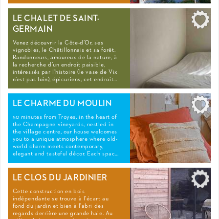
LE CHALET DE SAINT-
GERMAIN
Venez découvrir la Côte-d’Or, ses
vignobles, le Châtillonnais et sa forêt.
Randonneurs, amoureux de la nature, à
la recherche d’un endroit paisible,
intéressés par l’histoire (le vase de Vix
n’est pas loin), épicuriens, cet endroit…
LE CHARME DU MOULIN
50 minutes from Troyes, in the heart of
the Champagne vineyards, nestled in
the village centre, our house welcomes
you to a unique atmosphere where old-
world charm meets contemporary,
elegant and tasteful décor. Each spac…
LE CLOS DU JARDINIER
Cette construction en bois
indépendante se trouve à l'écart au
fond du jardin et bien à l'abri des
regards derrière une grande haie. Au