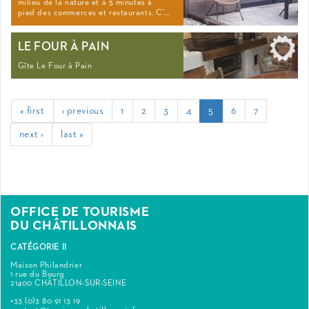
milieu de la nature et à 5 minutes à
pied des commerces et restaurants. C'…
LE FOUR À PAIN
Gîte Le Four à Pain
« first
‹ previous
1
2
3
4
5
6
7
next ›
last »
OFFICE DE TOURISME
DU CHÂTILLONNAIS
CATÉGORIE II
Maison Philandrier
1 rue du Bourg
21400 CHÂTILLON-SUR-SEINE
+33 (0)3 80 91 13 19