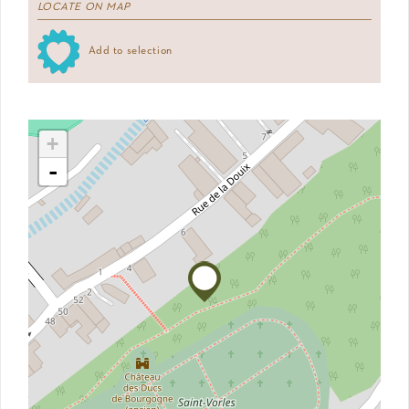
LOCATE ON MAP
Add to selection
+
-