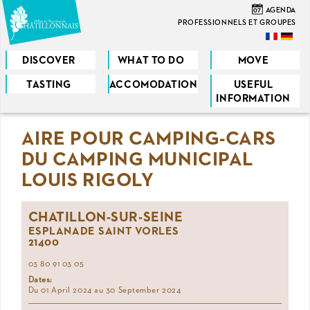
Skip
07
AGENDA
to
PROFESSIONNELS ET GROUPES
main
content
DISCOVER
WHAT TO DO
MOVE
TASTING
ACCOMODATION
USEFUL
You
INFORMATION
are
AIRE POUR CAMPING-CARS
here
DU CAMPING MUNICIPAL
LOUIS RIGOLY
CHATILLON-SUR-SEINE
ESPLANADE SAINT VORLES
21400
03 80 91 03 05
Dates:
Du 01 April 2024 au 30 September 2024