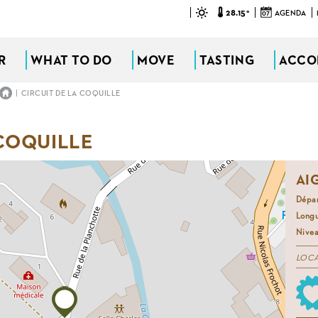
28.15°
07
AGENDA
R
WHAT TO DO
MOVE
TASTING
ACCO
|
CIRCUIT DE LA COQUILLE
 COQUILLE
AI
Dépa
Long
Nivea
LOC