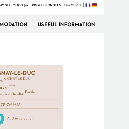
MY SELECTION (0)
PROFESSIONNELS ET GROUPES
MODATION
USEFUL INFORMATION
GNAY-LE-DUC
AIGNAY-LE-DUC
rt:
12km
ueur:
Facile
u de difficulté:
ATE ON MAP
Add to selection