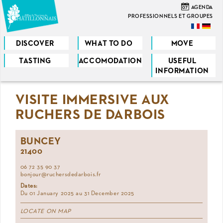
Skip
07
AGENDA
to
PROFESSIONNELS ET GROUPES
main
content
DISCOVER
WHAT TO DO
MOVE
TASTING
ACCOMODATION
USEFUL
You
INFORMATION
are
VISITE IMMERSIVE AUX
here
RUCHERS DE DARBOIS
BUNCEY
21400
06 72 35 90 37
bonjour@ruchersdedarbois.fr
Dates:
Du 01 January 2025 au 31 December 2025
LOCATE ON MAP