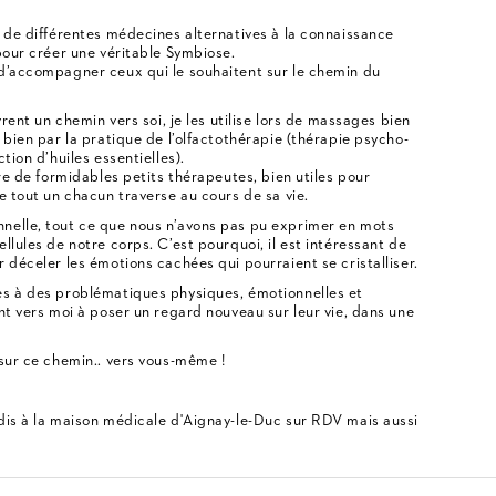
e de différentes médecines alternatives à la connaissance
pour créer une véritable Symbiose.
 d’accompagner ceux qui le souhaitent sur le chemin du
vrent un chemin vers soi, je les utilise lors de massages bien
 bien par la pratique de l’olfactothérapie (thérapie psycho-
tion d’huiles essentielles).
tre de formidables petits thérapeutes, bien utiles pour
e tout un chacun traverse au cours de sa vie.
nelle, tout ce que nous n’avons pas pu exprimer en mots
llules de notre corps. C’est pourquoi, il est intéressant de
 déceler les émotions cachées qui pourraient se cristalliser.
es à des problématiques physiques, émotionnelles et
nt vers moi à poser un regard nouveau sur leur vie, dans une
 sur ce chemin.. vers vous-même !
dis à la maison médicale d'Aignay-le-Duc sur RDV mais aussi