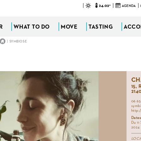
24.02°
07
AGENDA
R
WHAT TO DO
MOVE
TASTING
ACCO
|
SYMBIOSE
CH
15,
214
06 65
symbi
http:
Dates
Du 11
2024
LOC