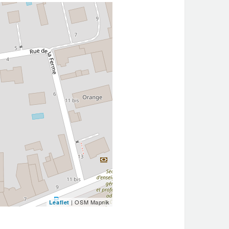
| OSM Mapnik
Leaflet