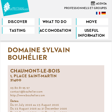
Skip
08
AGENDA
to
PROFESSIONNELS ET GROUPES
main
content
DISCOVER
WHAT TO DO
MOVE
TASTING
ACCOMODATION
USEFUL
You
INFORMATION
are
DOMAINE SYLVAIN
here
BOUHÉLIER
CHAUMONT-LE-BOIS
1, PLACE SAINT-MARTIN
21400
03 80 81 95 97
contact@bouhelier.com
http://www.bouhelier.com
Dates:
Du 01 July 2026 au 23 August 2026
Du 23 August 2026 au 31 December 2026