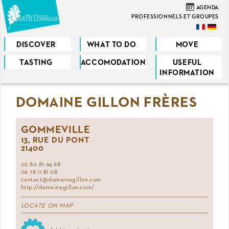
Skip
07
AGENDA
to
PROFESSIONNELS ET GROUPES
main
content
DISCOVER
WHAT TO DO
MOVE
TASTING
ACCOMODATION
USEFUL
You
INFORMATION
are
DOMAINE GILLON FRÈRES
here
GOMMEVILLE
13, RUE DU PONT
21400
03 80 81 94 68
06 78 11 81 08
contact@domainegillon.com
http://domainegillon.com/
LOCATE ON MAP