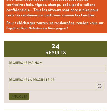
territoire : bois, vignes, champs, prés, petits vallons
confidentiels... Tous les niveaux sont accessibles pour
ravir les randonneurs confirmés comme les familles.
Pour télécharger toutes les randonnées, rendez-vous sur
l'application
Balades en Bourgogne
!
24
RESULTS
RECHERCHE PAR NOM
RECHERCHER À PROXIMITÉ DE
Distance
Origin
APPLIQUER