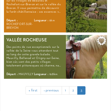
sur les villages de Beaulieu et
Rochefort-sur-Brevon et sur la vallée du
Brevon. Il vous permettra de découvrir
la forêt châtillonnaise : ses essences v…
Départ :
Longueur :
9km
ROCHEFORT-SUR-
BREVON
VALLÉE ROCHEUSE
Des points de vue exceptionnels sur la
vallée de la Seine vous attendent tout
au long de cette grande balade.
Mauvilly, Bellenod et Origny-sur-Seine,
bien sûr, sont des petits villages
totalement pittoresques où charme, na…
Départ :
MAUVILLY
Longueur :
19.8km
« first
‹ previous
1
2
3