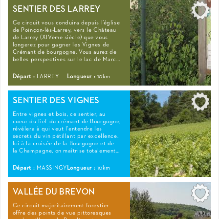
SENTIER DES LARREY
Ce circuit vous conduira depuis l’église
de Poinçon-lès-Larrey, vers le Château
de Larrey (XIVème siècle) que vous
longerez pour gagner les Vignes de
Crémant de bourgogne. Vous aurez de
belles perspectives sur le lac de Marc…
Départ :
LARREY
Longueur :
10km
SENTIER DES VIGNES
Entre vignes et bois, ce sentier, au
coeur du fief du crémant de Bourgogne,
révélera à qui veut l'entendre les
secrets du vin pétillant par excellence.
Ici à la croisée de la Bourgogne et de
la Champagne, on maîtrise totalement…
Départ :
MASSINGY
Longueur :
10km
VALLÉE DU BREVON
Ce circuit majoritairement forestier
offre des points de vue pittoresques